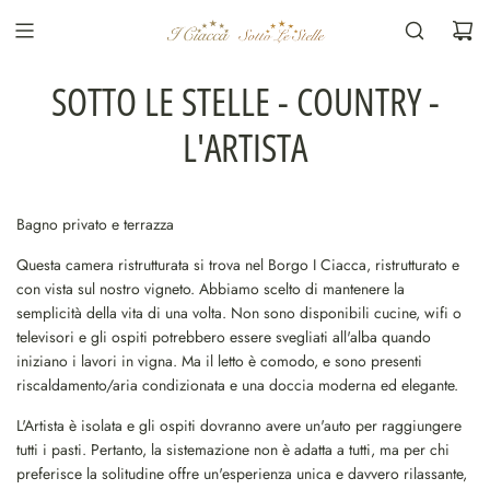
V
A
I
A
SOTTO LE STELLE - COUNTRY -
L
C
L'ARTISTA
O
N
T
Bagno privato e terrazza
E
N
Questa camera ristrutturata si trova nel Borgo I Ciacca, ristrutturato e
U
con vista sul nostro vigneto. Abbiamo scelto di mantenere la
T
semplicità della vita di una volta. Non sono disponibili cucine, wifi o
O
televisori e gli ospiti potrebbero essere svegliati all'alba quando
iniziano i lavori in vigna. Ma il letto è comodo, e sono presenti
riscaldamento/aria condizionata e una doccia moderna ed elegante.
L'Artista è isolata e gli ospiti dovranno avere un'auto per raggiungere
tutti i pasti. Pertanto, la sistemazione non è adatta a tutti, ma per chi
preferisce la solitudine offre un'esperienza unica e davvero rilassante,